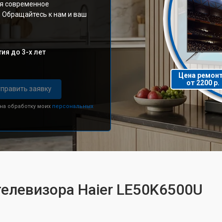
уя современное
 Обращайтесь к нам и ваш
ия до 3-х лет
Цена ремон
от 2200 р.
править заявку
 на обработку моих
персональных
телевизора Haier LE50K6500U