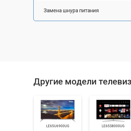
Замена шнура питания
Замена разъема питания
Замена шлейфа матрицы
Замена аудиоразъема
Другие модели телевиз
Замена USB порта
Замена HDMI порта
LE65U6900UG
LE65S8000UG