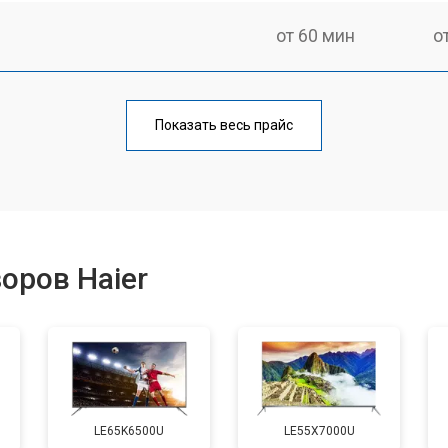
от 60 мин
о
от 90 мин
о
Показать весь прайс
от 70 мин
о
от 80 мин
о
оров Haier
от 50 мин
о
от 80 мин
о
LE65K6500U
LE55X7000U