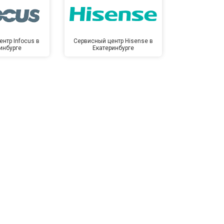
нтр Infocus в
Сервисный центр Hisense в
Сервисный ц
инбурге
Екатеринбурге
Екате