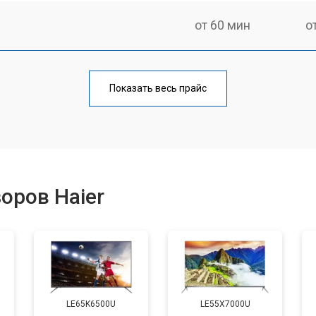
от 60 мин
о
от 90 мин
о
Показать весь прайс
от 70 мин
о
от 80 мин
о
оров Haier
от 50 мин
о
от 80 мин
о
LE65K6500U
LE55X7000U