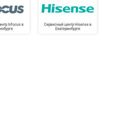
нтр Infocus в
Сервисный центр Hisense в
Сервисный ц
инбурге
Екатеринбурге
Екате