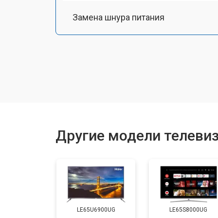
Замена шнура питания
Замена разъема питания
Замена шлейфа матрицы
Замена аудиоразъема
Другие модели телевиз
Замена USB порта
Замена HDMI порта
LE65U6900UG
LE65S8000UG