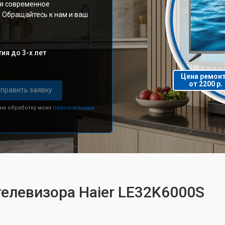
уя современное
 Обращайтесь к нам и ваш
ия до 3-х лет
Цена ремон
от 2200 р.
править заявку
 на обработку моих
персональных
телевизора Haier LE32K6000S