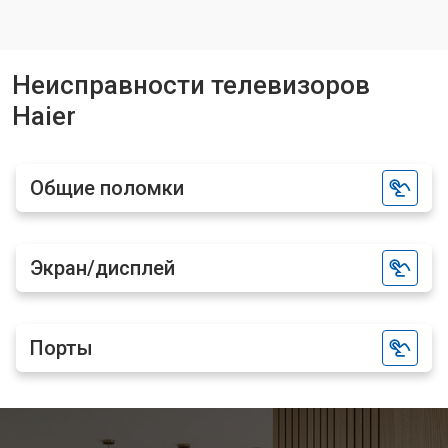
Замена блока питания
от 3700 ₽
Заказать
Замена матрицы телевизора Haier
от 5500 ₽
Заказать
Неисправности телевизоров
Haier
Прошивка телевизора Haier
от 3900 ₽
Заказать
Замена трансформаторов
от 4800 ₽
Заказать
подсветки
Общие поломки
Экран/дисплей
Порты