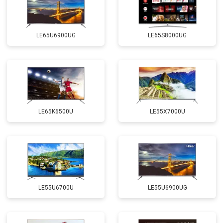
LE65U6900UG
LE65S8000UG
LE65K6500U
LE55X7000U
LE55U6700U
LE55U6900UG