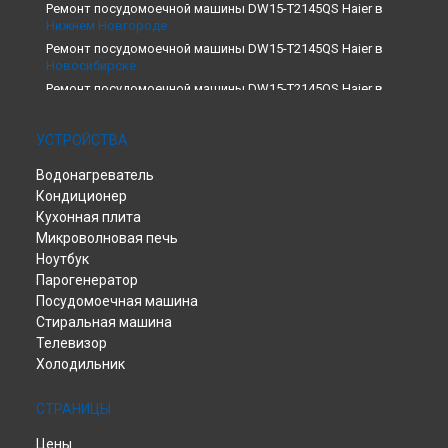
Ремонт посудомоечной машины DW15-T2145QS Haier в
Нижнем Новгороде
Ремонт посудомоечной машины DW15-T2145QS Haier в
Новосибирске
Ремонт посудомоечной машины DW15-T2145QS Haier в
Екатеринбурге
Ремонт посудомоечной машины DW15-T2145QS Haier в
УСТРОЙСТВА
Казани
Ремонт посудомоечной машины DW15-T2145QS Haier в
Водонагреватель
Москве
Кондиционер
Ремонт посудомоечной машины DW15-T2145QS Haier в
Кухонная плита
Санкт-Петербурге
Микроволновая печь
Ноутбук
Парогенератор
Посудомоечная машина
Стиральная машина
Телевизор
Холодильник
СТРАНИЦЫ
Цены