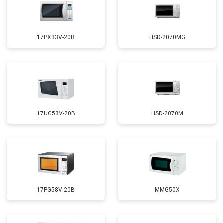
17PX33V-20B
HSD-2070MG
17UG53V-20B
HSD-2070M
17PG58V-20B
MMG50X