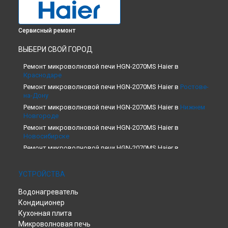
Сервисный ремонт
ВЫБЕРИ СВОЙ ГОРОД
Ремонт микроволновой печи HGN-2070MS Haier в
Краснодаре
Ремонт микроволновой печи HGN-2070MS Haier в
Ростове-
на-Дону
Ремонт микроволновой печи HGN-2070MS Haier в
Нижнем
Новгороде
Ремонт микроволновой печи HGN-2070MS Haier в
Новосибирске
Ремонт микроволновой печи HGN-2070MS Haier в
Екатеринбурге
Ремонт микроволновой печи HGN-2070MS Haier в
Казани
УСТРОЙСТВА
Ремонт микроволновой печи HGN-2070MS Haier в
Москве
Водонагреватель
Ремонт микроволновой печи HGN-2070MS Haier в
Санкт-
Петербурге
Кондиционер
Кухонная плита
Микроволновая печь