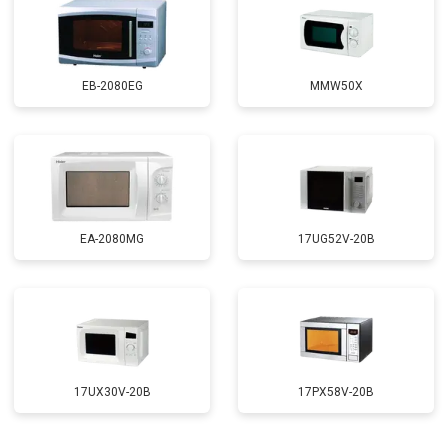
EB-2080EG
MMW50X
EA-2080MG
17UG52V-20B
17UX30V-20B
17PX58V-20B