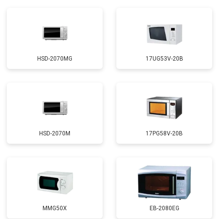
HSD-2070MG
17UG53V-20B
HSD-2070M
17PG58V-20B
MMG50X
EB-2080EG