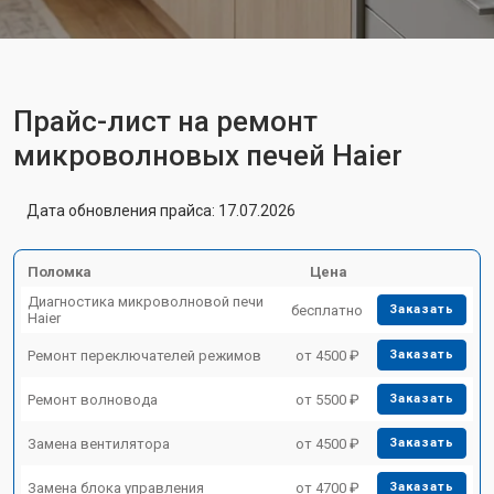
Прайс-лист на ремонт
микроволновых печей Haier
Дата обновления прайса: 17.07.2026
Поломка
Цена
Диагностика микроволновой печи
бесплатно
Заказать
Haier
Ремонт переключателей режимов
от 4500 ₽
Заказать
Ремонт волновода
от 5500 ₽
Заказать
Замена вентилятора
от 4500 ₽
Заказать
Замена блока управления
от 4700 ₽
Заказать