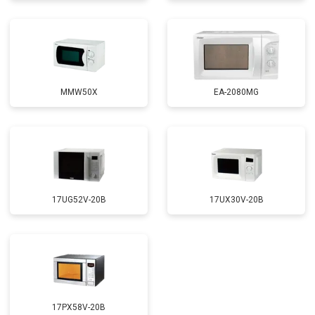
MMW50X
EA-2080MG
17UG52V-20B
17UX30V-20B
17PX58V-20B