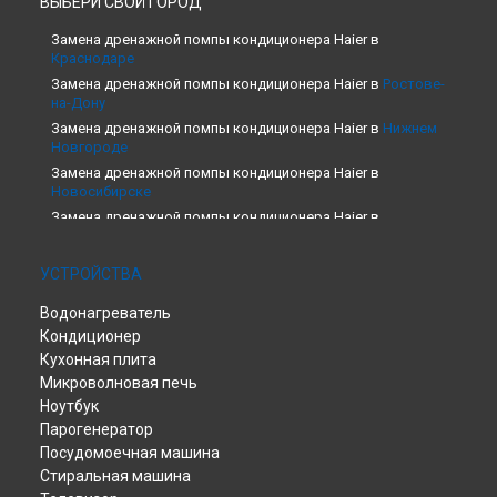
ВЫБЕРИ СВОЙ ГОРОД
Замена дренажной помпы кондиционера Haier в
Краснодаре
Замена дренажной помпы кондиционера Haier в
Ростове-
на-Дону
Замена дренажной помпы кондиционера Haier в
Нижнем
Новгороде
Замена дренажной помпы кондиционера Haier в
Новосибирске
Замена дренажной помпы кондиционера Haier в
Екатеринбурге
Замена дренажной помпы кондиционера Haier в
Казани
УСТРОЙСТВА
Замена дренажной помпы кондиционера Haier в
Москве
Водонагреватель
Замена дренажной помпы кондиционера Haier в
Санкт-
Петербурге
Кондиционер
Кухонная плита
Микроволновая печь
Ноутбук
Парогенератор
Посудомоечная машина
Стиральная машина