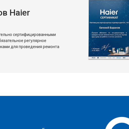
в Haier
от 80 мин
о
от 50 мин
о
ительно сертифицированными
бязательное регулярное
сками для проведения ремонта
?