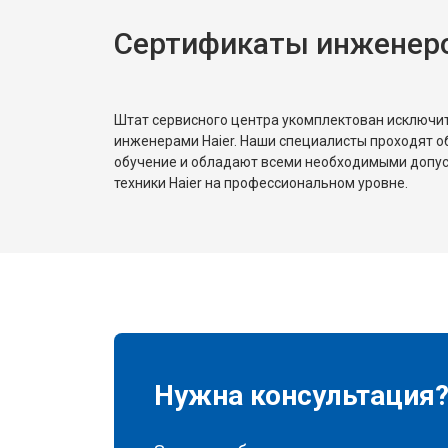
Сертификаты инженеро
Замена реле
Устранение утечки хладагента
Штат сервисного центра укомплектован исключ
инженерами Haier. Наши специалисты проходят о
обучение и обладают всеми необходимыми допу
техники Haier на профессиональном уровне.
Нужна консультация