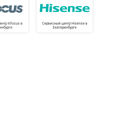
нтр Infocus в
Сервисный центр Hisense в
Сервисный ц
инбурге
Екатеринбурге
Екате