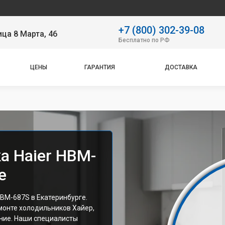
Наш с
+7 (800) 302-39-08
ица 8 Марта, 46
Бесплатно по РФ
ЦЕНЫ
ГАРАНТИЯ
ДОСТАВКА
а Haier HBM-
е
HBM-687S в Екатеринбурге.
монте холодильников Хайер,
ние. Наши специалисты