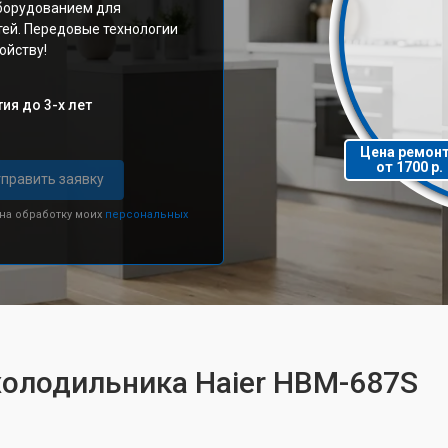
борудованием для
тей. Передовые технологии
ойству!
ия до 3-х лет
Цена ремон
от 1700 р.
править заявку
 на обработку моих
персональных
холодильника Haier HBM-687S