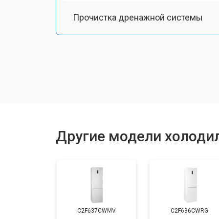
Прочистка дренажной системы
Ремонт датчика морозильного отд
Ремонт испарителя
Устранение засора трубопровода
Другие модели холодил
Замена трубопровода
Замена таймера
C2F637CWMV
C2F636CWRG