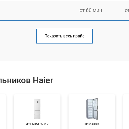
от 60 мин
о
еления
от 60 мин
о
Показать весь прайс
от 50 мин
о
от 70 мин
о
ьников Haier
от 60 мин
о
от 70 мин
о
A2F635CWMV
HBM-686S