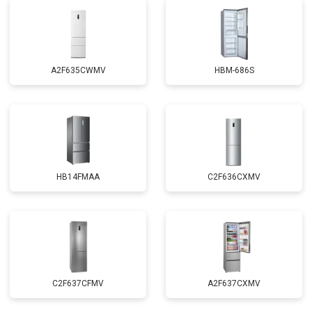
A2F635CWMV
HBM-686S
HB14FMAA
C2F636CXMV
C2F637CFMV
A2F637CXMV