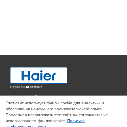
Сервисный ремонт
ВЫБЕРИ СВОЙ ГОРОД
Этот сайт использует файлы cookie для аналитики и
Замена электросхемы холодильника HBM-686B Haier в
обеспечения наилучшего пользовательского опыта.
Краснодаре
Продолжая использовать этот сайт, вы соглашаетесь с
Замена электросхемы холодильника HBM-686B Haier в
использованием файлов cookie.
Политика
Ростове-на-Дону
конфиденциальности