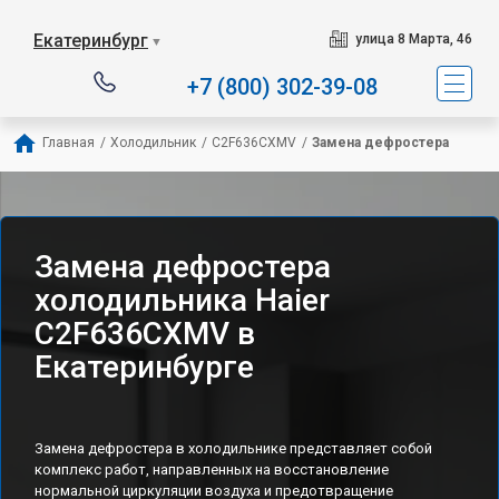
Наш сервисный центр с
Екатеринбург
улица 8 Марта, 46
▼
+7 (800) 302-39-08
Главная
/
Холодильник
/
C2F636CXMV
/
Замена дефростера
Замена дефростера
холодильника Haier
C2F636CXMV в
Екатеринбурге
Замена дефростера в холодильнике представляет собой
комплекс работ, направленных на восстановление
нормальной циркуляции воздуха и предотвращение