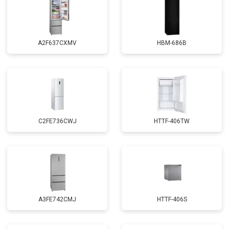
A2F637CXMV
HBM-686B
C2FE736CWJ
HTTF-406TW
A3FE742CMJ
HTTF-406S