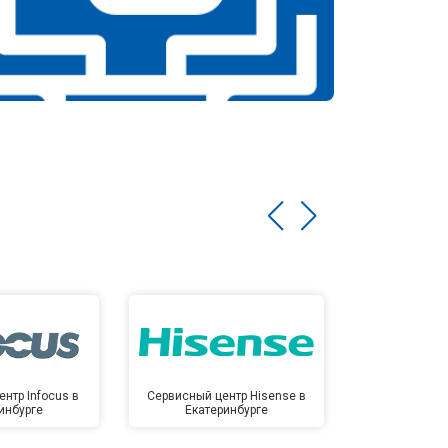
нтр Infocus в
Сервисный центр Hisense в
Сервисный ц
инбурге
Екатеринбурге
Екате