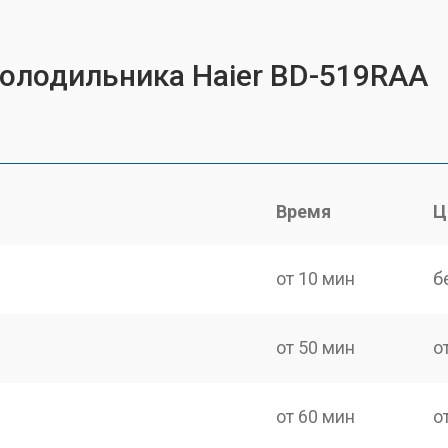
холодильника Haier BD-519RAA
Время
Ц
от 10 мин
б
от 50 мин
о
от 60 мин
о