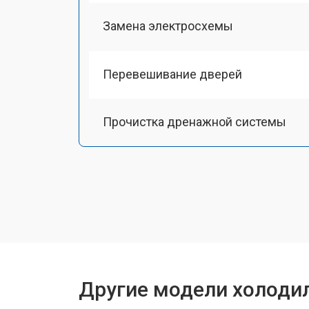
Замена электросхемы
Перевешивание дверей
Прочистка дренажной системы
Ремонт датчика морозильного отд
Ремонт испарителя
Устранение засора трубопровода
Другие модели холодил