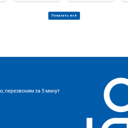
от 50 мин
о
от 80 мин
о
от 50 мин
о
?
, перезвоним за 5 минут