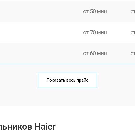
от 50 мин
о
от 70 мин
о
от 60 мин
о
еления
от 60 мин
о
Показать весь прайс
от 50 мин
о
от 70 мин
о
ьников Haier