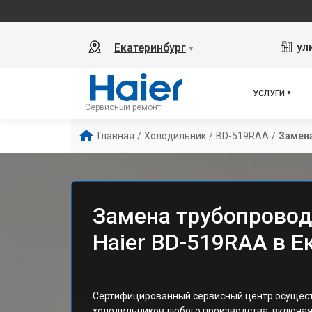
ул
Екатеринбург
▼
УСЛУГИ
Сервисный ремонт
Главная
/
Холодильник
/
BD-519RAA
/
Замен
Замена трубопровод
Haier BD-519RAA в Е
Сертифицированный сервисный центр осущест
холодильников любого производства, включая 