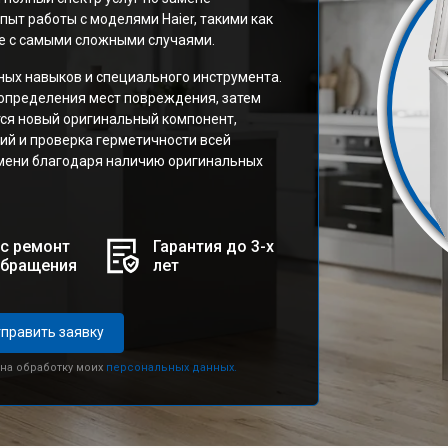
ыт работы с моделями Haier, такими как
е с самыми сложными случаями.
ых навыков и специального инструмента.
 определения мест повреждения, затем
тся новый оригинальный компонент,
й и проверка герметичности всей
емени благодаря наличию оригинальных
с ремонт
Гарантия до 3-х
обращения
лет
править заявку
 на обработку моих
персональных данных.