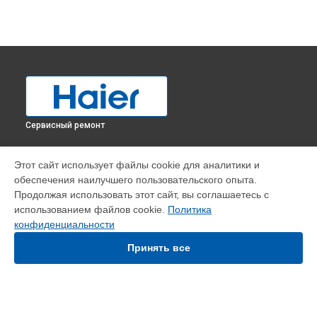
Сервисный ремонт
УСТРОЙСТВА
Этот сайт использует файлы cookie для аналитики и
обеспечения наилучшего пользовательского опыта.
Водонагреватель
Продолжая использовать этот сайт, вы соглашаетесь с
Кондиционер
использованием файлов cookie.
Политика
Кухонная плита
конфиденциальности
Микроволновая печь
Ноутбук
Принять все
Парогенератор
Посудомоечная машина
Стиральная машина
Телевизор
Холодильник